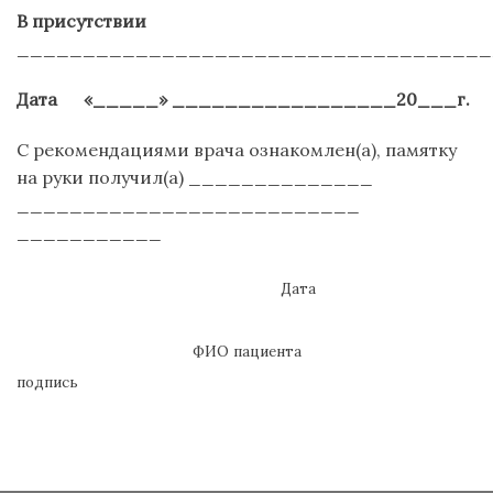
В присутствии
____________________________________
Дата
«_____» _________________20___г.
С рекомендациями врача ознакомлен(а), памятку
на руки получил(а) ______________
__________________________
___________
Дата
ФИО пациента
подпись