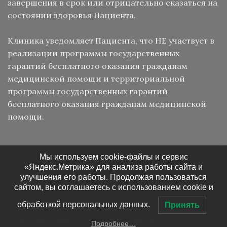
завершения в срок или отрицательно сказаться на
состоянии здоровья Пациента.
Клиника уведомляет Пациента, что НЕ участвует в
реализации программы государственных
гарантий бесплатного оказания гражданам
медицинской помощи и территориальной
программы государственных гарантий
бесплатного оказания гражданам медицинской
помощи.
Мы используем cookie-файлы и сервис
Карта сайта
«Яндекс.Метрика» для анализа работы сайта и
улучшения его работы. Продолжая пользоваться
СВЯЗАТЬСЯ С НАМИ
КАРТА САЙТА
ПОЛИТИКА В ОТНОШЕНИИ ОБРАБОТКИ ПЕРСОНАЛЬНЫХ
сайтом, вы соглашаетесь с использованием cookie и
ДАННЫХ
СОГЛАШЕНИЕ ОБ ИСПОЛЬЗОВАНИИ САЙТА
обработкой персональных данных.
Принять
ПРАВОВАЯ ИНФОРМАЦИЯ
Copyright Smile-city.ru 2026 ©
Написать разработчику
Подробнее…