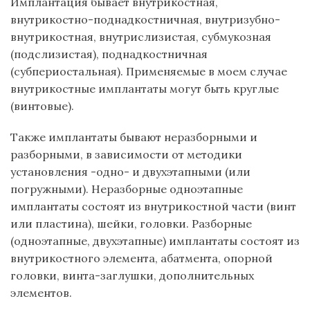
Имплантация бывает внутрикостная,
внутрикостно-поднадкостничная, внутризубно-
внутрикостная, внутрислизистая, субмукозная
(подслизистая), поднадкостничная
(субпериостальная). Применяемые в моем случае
внутрикостные имплантаты могут быть круглые
(винтовые).
Также имплантаты бывают неразборными и
разборными, в зависимости от методики
установления -одно- и двухэтапными (или
погружными). Неразборные одноэтапные
имплантаты состоят из внутрикостной части (винт
или пластина), шейки, головки. Разборные
(одноэтапные, двухэтапные) имплантаты состоят из
внутрикостного элемента, абатмента, опорной
головки, винта-заглушки, дополнительных
элементов.