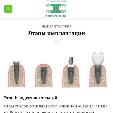
Skip
to
content
ИМПЛАНТОЛОГИЯ
Этапы имплантации
Этап 1: подготовительный
Стоматолог-имплантолог
клиники
«Смайл-сити
»
на
Войковской
проводит осмотр, оценивает