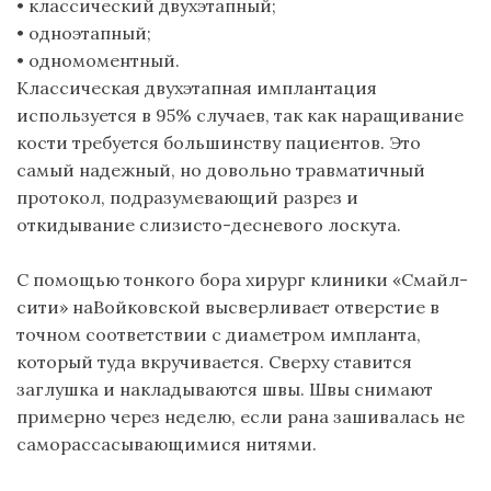
•
классический двухэтапный
;
•
одноэтапный
;
•
одномоментный.
Классическая двухэтапная имплантация
используется в 95% случаев, так как наращивание
кости требуется большинству пациентов. Это
самый надежный, но довольно травматичный
протокол, подразумевающий разрез и
откидывание
слизисто-десневого
лоскута.
С помощью тонкого бора
хирург
клиники
«Смайл-
сити» на
Войковской
высверливает отверстие в
точном соответствии с диаметром импланта,
который туда вкручивается. Сверху ставится
заглушка и накладываются швы. Швы снимают
примерно через неделю, если рана зашивалась не
саморассасывающимися
нитями.