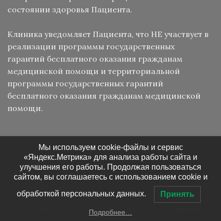
состоянии здоровья Пациента.
Клиника уведомляет Пациента, что НЕ участвует в
реализации программы государственных
гарантий бесплатного оказания гражданам
медицинской помощи и территориальной
программы государственных гарантий
бесплатного оказания гражданам медицинской
помощи.
Мы используем cookie-файлы и сервис
Карта сайта
«Яндекс.Метрика» для анализа работы сайта и
улучшения его работы. Продолжая пользоваться
СВЯЗАТЬСЯ С НАМИ
КАРТА САЙТА
ПОЛИТИКА В ОТНОШЕНИИ ОБРАБОТКИ ПЕРСОНАЛЬНЫХ
сайтом, вы соглашаетесь с использованием cookie и
ДАННЫХ
СОГЛАШЕНИЕ ОБ ИСПОЛЬЗОВАНИИ САЙТА
обработкой персональных данных.
Принять
ПРАВОВАЯ ИНФОРМАЦИЯ
Copyright Smile-city.ru 2026 ©
Написать разработчику
Подробнее…