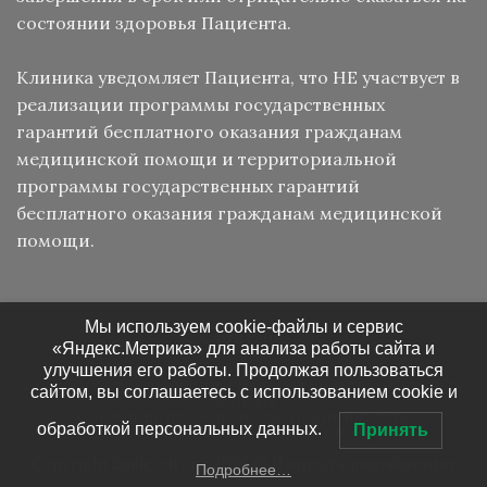
состоянии здоровья Пациента.
Клиника уведомляет Пациента, что НЕ участвует в
реализации программы государственных
гарантий бесплатного оказания гражданам
медицинской помощи и территориальной
программы государственных гарантий
бесплатного оказания гражданам медицинской
помощи.
Мы используем cookie-файлы и сервис
Карта сайта
«Яндекс.Метрика» для анализа работы сайта и
улучшения его работы. Продолжая пользоваться
СВЯЗАТЬСЯ С НАМИ
КАРТА САЙТА
ПОЛИТИКА В ОТНОШЕНИИ ОБРАБОТКИ ПЕРСОНАЛЬНЫХ
сайтом, вы соглашаетесь с использованием cookie и
ДАННЫХ
СОГЛАШЕНИЕ ОБ ИСПОЛЬЗОВАНИИ САЙТА
обработкой персональных данных.
Принять
ПРАВОВАЯ ИНФОРМАЦИЯ
Copyright Smile-city.ru 2026 ©
Написать разработчику
Подробнее…