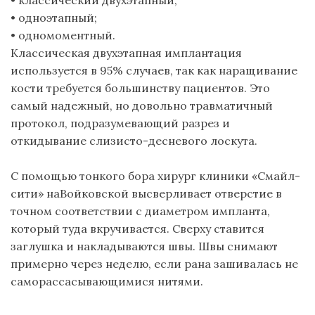
•
одноэтапный
;
•
одномоментный.
Классическая двухэтапная имплантация
используется в 95% случаев, так как наращивание
кости требуется большинству пациентов. Это
самый надежный, но довольно травматичный
протокол, подразумевающий разрез и
откидывание
слизисто-десневого
лоскута.
С помощью тонкого бора
хирург
клиники
«Смайл-
сити» на
Войковской
высверливает отверстие в
точном соответствии с диаметром импланта,
который туда вкручивается. Сверху ставится
заглушка и накладываются швы. Швы снимают
примерно через неделю, если рана зашивалась не
саморассасывающимися
нитями.