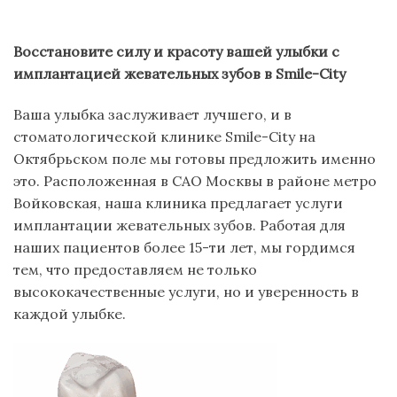
Восстановите
с
илу и
к
расоту
в
ашей
у
лыбки с
и
мплантацией
ж
евательных
з
убов в
Smile-City
Ваша улыбка заслуживает лучшего, и в
стоматологической клинике Smile-City на
Октябрьском поле мы готовы предложить именно
это. Расположенная в САО Москвы в районе метро
Войковская, наша клиника предлагает услуги
имплантации жевательных зубов. Работая для
наших пациентов более 15-ти лет, мы гордимся
тем, что предоставляем не только
высококачественные услуги, но и уверенность в
каждой улыбке.