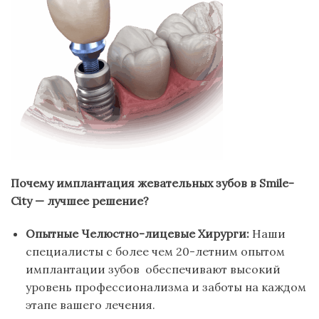
Почему
и
мплантация
ж
евательных
з
убов в
Smile-
City
—
л
учшее
р
ешение?
Опытные Челюстно-лицевые Хирурги:
Наши
специалисты с более чем 20-летним опытом
имплантации зубов обеспечивают высокий
уровень профессионализма и заботы на каждом
этапе вашего лечения.