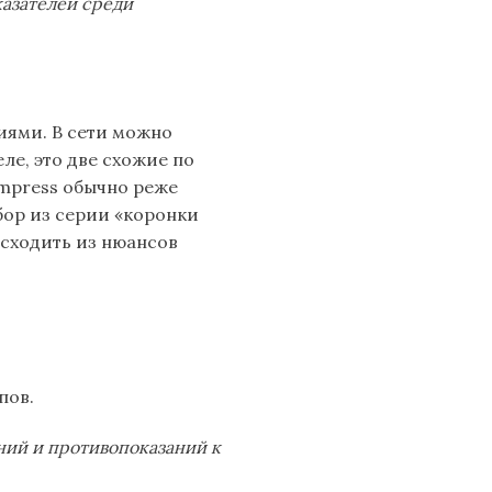
казателей среди
иями. В сети можно
ле, это две схожие по
mpress обычно реже
бор из серии «коронки
 исходить из нюансов
пов.
ний и противопоказаний к