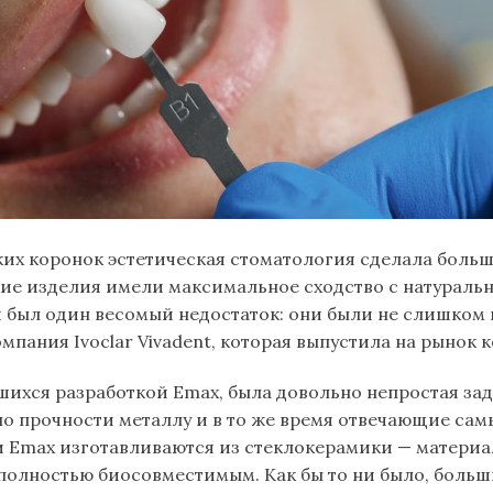
их коронок эстетическая стоматология сделала больш
ие изделия имели максимальное сходство с натуральн
 был один весомый недостаток: они были не слишком
мпания Ivoclar Vivadent, которая выпустила на рынок 
шихся разработкой Emax, была довольно непростая зад
по прочности металлу и в то же время отвечающие са
и Emax изготавливаются из стеклокерамики — материа
 полностью биосовместимым. Как бы то ни было, боль