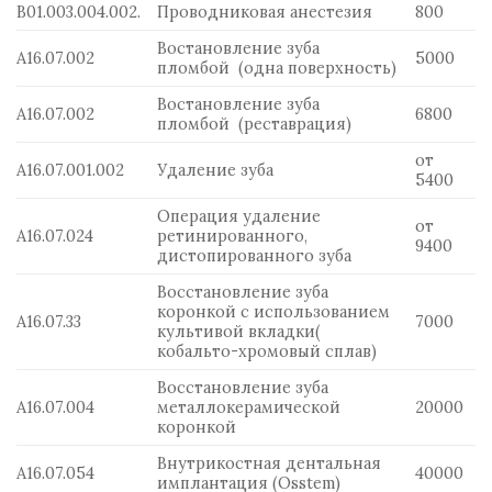
В01.003.004.002.
Проводниковая анестезия
800
Востановление зуба
А16.07.002
5000
пломбой (одна поверхность)
Востановление зуба
А16.07.002
6800
пломбой (реставрация)
от
А16.07.001.002
Удаление зуба
5400
Операция удаление
от
А16.07.024
ретинированного,
9400
дистопированного зуба
Восстановление зуба
коронкой с использованием
А16.07.33
7000
культивой вкладки(
кобальто-хромовый сплав)
Восстановление зуба
А16.07.004
металлокерамической
20000
коронкой
Внутрикостная дентальная
А16.07.054
40000
имплантация (Osstem)