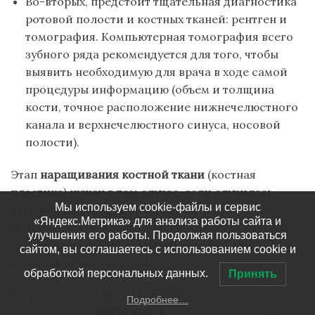
Во-вторых, предстоит тщательная диагностика
ротовой полости и костных тканей: рентген и
томография. Компьютерная томография всего
зубного ряда рекомендуется для того, чтобы
выявить необходимую для врача в ходе самой
процедуры информацию (объем и толщина
кости, точное расположение нижнечелюстного
канала и верхнечелюстного синуса, носовой
полости).
Этап
наращивания костной ткани
(костная
пластика) нужен в том случае, если случилась
Мы используем cookie-файлы и сервис
атрофия костной ткани. В то место, где
«Яндекс.Метрика» для анализа работы сайта и
планируется имплантат, подсаживается костный
улучшения его работы. Продолжая пользоваться
блок (костная ткань самого пациента) или
сайтом, вы соглашаетесь с использованием cookie и
искусственный материал.
обработкой персональных данных.
Принять
По результатам исследований
Подробнее…
окончательно
выбираются
модели и размеры