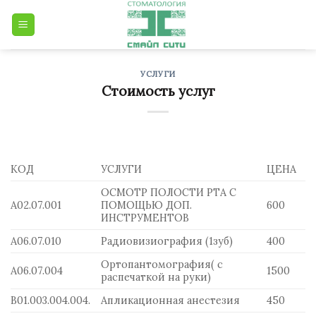
Skip
to
content
УСЛУГИ
Стоимость услуг
КОД
УСЛУГИ
ЦЕНА
ОСМОТР ПОЛОСТИ РТА С
А02.07.001
ПОМОЩЬЮ ДОП.
600
ИНСТРУМЕНТОВ
А06.07.010
Радиовизиография (1зуб)
400
Ортопантомография( с
А06.07.004
1500
распечаткой на руки)
В01.003.004.004.
Апликационная анестезия
450