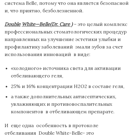
система Belle, потому что она является безопасной
и, что приятно, безболезненной.
Double
White
—
Belle
(
Dr
.
Care
)
– это целый комплекс
профессиональных стоматологических процедур
направленных на улучшение эстетики улыбки и
профилактику заболеваний эмали зубов за счет
использования инноваций в виде:
«холодного» источника света для активации
отбеливающего геля,
25% и 16% концентрации Н2О2 в составе геля,
а также дополнительных антисептических,
увлажняющих и противовоспалительных
компонентов в отбеливающем препарате.
И еще одна особенность в протоколе
отбеливания Double White-Belle- это